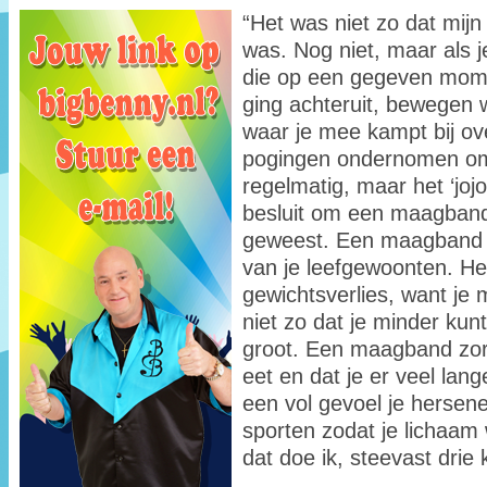
“Het was niet zo dat mij
was. Nog niet, maar als je
die op een gegeven momen
ging achteruit, bewegen w
waar je mee kampt bij ove
pogingen ondernomen om g
regelmatig, maar het ‘jojo
besluit om een maagband
geweest. Een maagband 
van je leefgewoonten. Het
gewichtsverlies, want je m
niet zo dat je minder kun
groot. Een maagband zorg
eet en dat je er veel lan
een vol gevoel je hersene
sporten zodat je lichaam
dat doe ik, steevast drie 