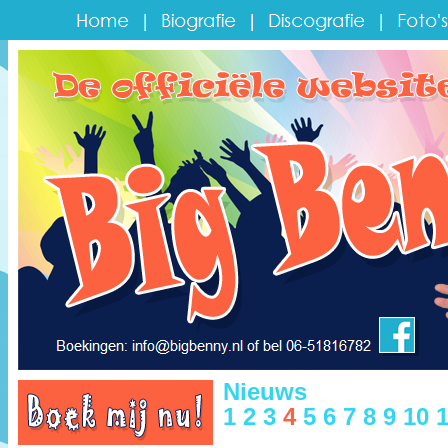
Nieuws
1
2
3
4
5
6
7
8
9
10