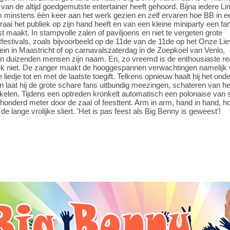
 van de altijd goedgemutste entertainer heeft gehoord. Bijna iedere L
 minstens één keer aan het werk gezien en zelf ervaren hoe BB in e
ai het publiek op zijn hand heeft en van een kleine miniparty een fa
st maakt. In stampvolle zalen of paviljoens en niet te vergeten grote
festivals, zoals bijvoorbeeld op de 11de van de 11de op het Onze Li
in in Maastricht of op carnavalszaterdag in de Zoepkoel van Venlo,
n duizenden mensen zijn naam. En, zo vreemd is de enthousiaste re
iek niet. De zanger maakt de hooggespannen verwachtingen namelijk 
 liedje tot en met de laatste toegift. Telkens opnieuw haalt hij het onde
n laat hij de grote schare fans uitbundig meezingen, schateren van he
kelen. Tijdens een optreden kronkelt automatisch een polonaise van
honderd meter door de zaal of feesttent. Arm in arm, hand in hand, h
 de lange vrolijke sliert. 'Het is pas feest als Big Benny is geweest'!