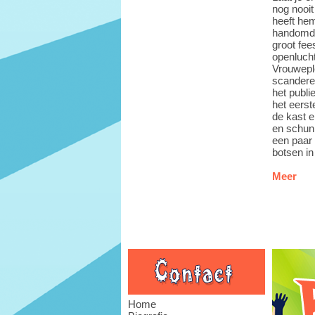
nog nooit
heeft hem
handomdra
groot fee
openlucht
Vrouweple
scandere
het publ
het eerste
de kast e
en schun
een paar 
botsen in
Meer
Home