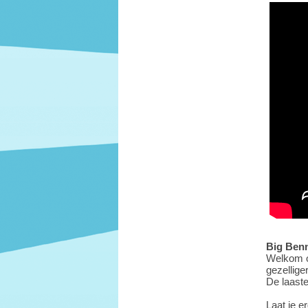
Big Ben
Welkom o
gezellige
De laaste
Laat je e