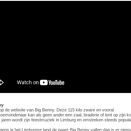
ny
p de website van Big Benny. Deze 115 kilo zware en vooral
roemondenaar kan als geen ander een zaal, braderie of tent op zijn ko
 jaren wordt zijn feestmuziek in Limburg en omstreken steeds populai
rgens in het Limburgse land de naam Big Benny vallen dan is er niem