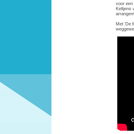
voor een
Keltjens 
arrangem
Met 'De f
weggewee