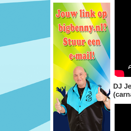
DJ Je
(carn