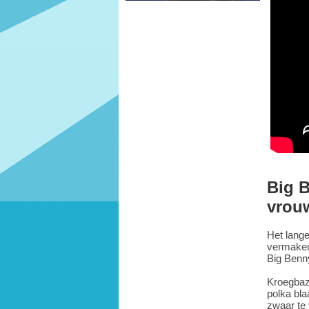
Big B
vrouw
Het lange
vermaken 
Big Benny
Kroegbaz
polka bla
zwaar te 