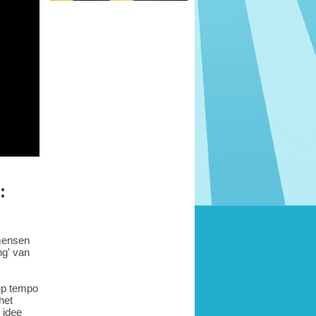
:
 mensen
ng' van
up tempo
het
 idee