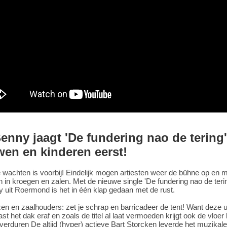
enny jaagt 'De fundering nao de tering'
en en kinderen eerst!
 wachten is voorbij! Eindelijk mogen artiesten weer de bühne op en
in kroegen en zalen. Met de nieuwe single 'De fundering nao de teri
 uit Roermond is het in één klap gedaan met de rust.
en en zaalhouders: zet je schrap en barricadeer de tent! Want deze 
ast het dak eraf en zoals de titel al laat vermoeden krijgt ook de vloer 
verduren De altijd (hyper) actieve Bart Storcken leverde het muzikale