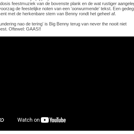
 dosis feestmuziek van de bovenste plank en de wat rustiger aangel
voorzag de feestelijke noten van een 'oorwurmende' tekst. Een gede
ent met de herkenbare stem van Benny rondt het geheel af.
undering nao de tering' is Big Benny terug van never the nooit niet
st. Oftewel: GAAS!!