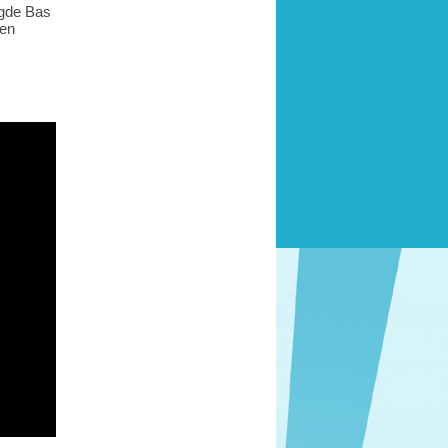
egde Bas
gen