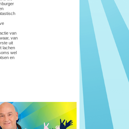
imburger
en
ntastisch
eve
actie van
waar, van
rste uit
t lachen
 soms wel
otsen en