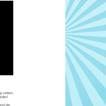
p zetten.
rder!
and die